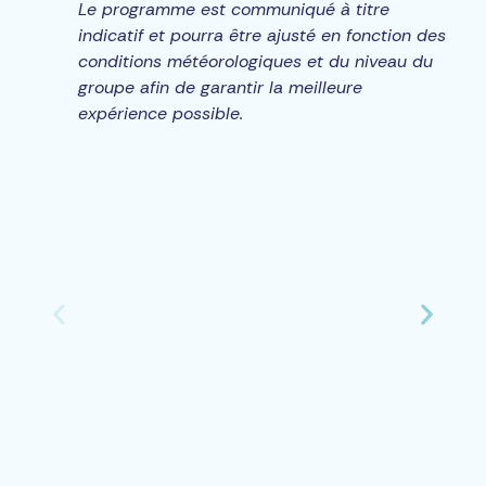
Le programme est communiqué à titre
indicatif et pourra être ajusté en fonction des
conditions météorologiques et du niveau du
groupe afin de garantir la meilleure
expérience possible.
J1 - Mercredi 15 avril
Vol aller depuis la ville de votre choix vers
Sharm el-Sheikh
Arrivée le 15 avril ou dans la nuit du 15 au
16 avril
Transfert aéroport vers Dahab (~1h de
route)